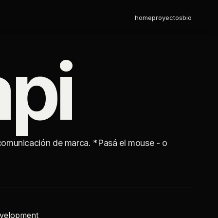
home
proyectos
bio
api
a comunicación de marca. *Pasá el mouse - o
evelopment